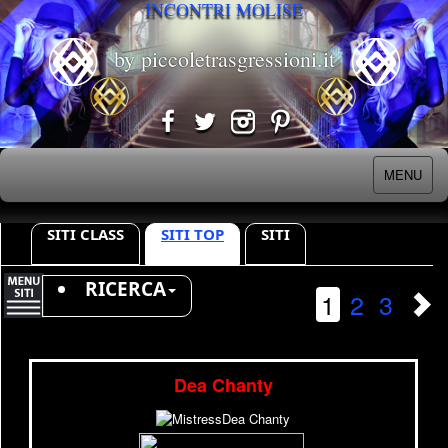
INCONTRI MOLISE
by piccoletrasgressioni.it
MENU
SITI CLASS
SITI TOP
SITI
RICERCA
1
2
3
Dea Chanty