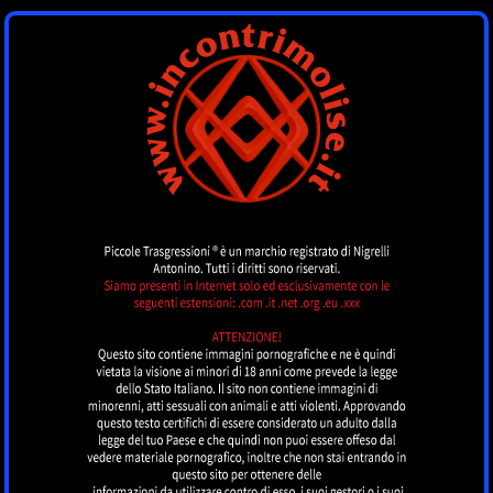
INCONTRI MOLISE
by piccoletrasgressioni.it
MENU
Nessun annuncio