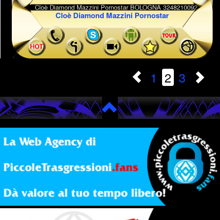
Cloè Diamond Mazzini Pornostar
1
2
3