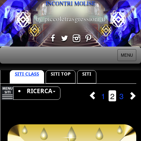
INCONTRI MOLISE
by piccoletrasgressioni.it
MENU
SITI CLASS
SITI TOP
SITI
RICERCA
1
2
3