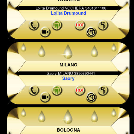
Lolita Drumound
MILANO
Saory
BOLOGNA